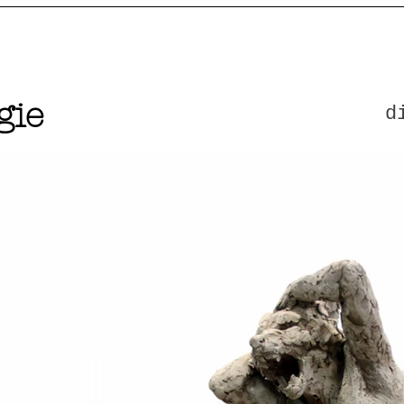
gie
d