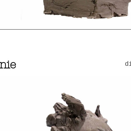
nie
d