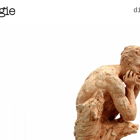
gie
d