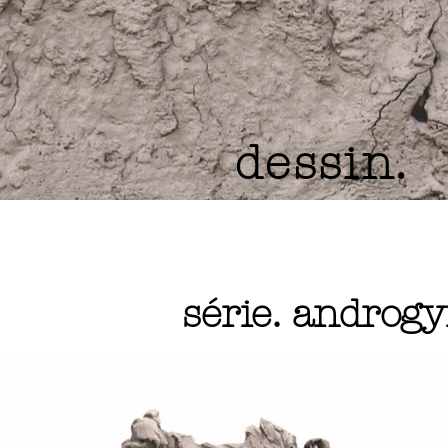
dessin.
série. androgy