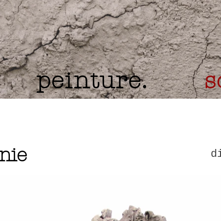
peinture.
s
nie
d